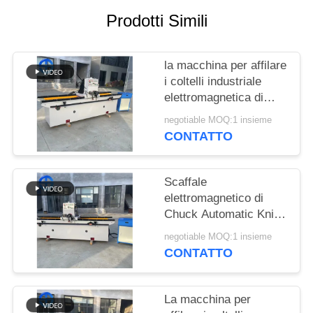
UN
Prodotti Simili
PREVENTIVO
la macchina per affilare
MAPPA
i coltelli industriale
DEL
elettromagnetica di
SITO
1600mm lavora l'alta
negotiable MOQ:1 insieme
precisione a macchina
CONTATTO
INFORMATIVA
SULLA
Scaffale
elettromagnetico di
PRIVACY
Chuck Automatic Knife
Grinding Machine che
negotiable MOQ:1 insieme
muove 1600*180mm
CONTATTO
La macchina per