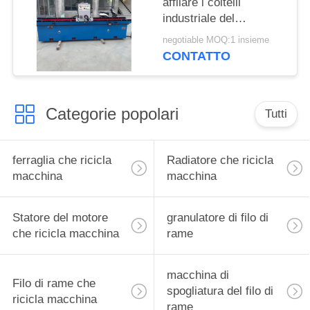
affilare i coltelli
industriale del
lubrificatore automatico
negotiable MOQ:1 insieme
lavora la mola a
CONTATTO
macchina di
250*110*32mm
Categorie popolari
Tutti
ferraglia che ricicla
Radiatore che ricicla
macchina
macchina
Statore del motore
granulatore di filo di
che ricicla macchina
rame
macchina di
Filo di rame che
spogliatura del filo di
ricicla macchina
rame