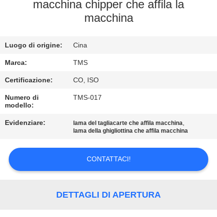
macchina chipper che affila la
CONTROLLO
macchina
DI
Luogo di origine:
Cina
QUALITÀ
Marca:
TMS
CONTATTACI
Certificazione:
CO, ISO
Numero di
TMS-017
modello:
NOTIZIE
Evidenziare:
,
lama del tagliacarte che affila macchina
lama della ghigliottina che affila macchina
TUTTI
I
CONTATTACI!
CASI
DETTAGLI DI APERTURA
RICHIEDERE