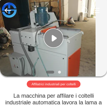
MACHINERY
CO.,
LTD.
All
Rights
Reserved.
Developed
by
CASA
ECER
PRODOTTI
VIDEO
CHI
SIAMO
Affilatrici industriali per coltelli
FATORY
La macchina per affilare i coltelli
TOUR
industriale automatica lavora la lama a