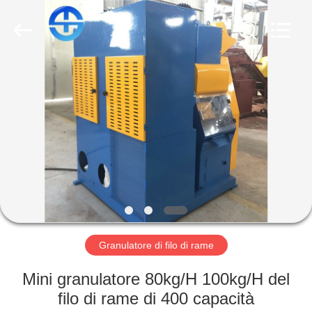
TMS
MACHINERY
CO.,
LTD.
All
Rights
Reserved.
Developed
CASA
by
ECER
PRODOTTI
VIDEO
CHI
SIAMO
Granulatore di filo di rame
FATORY
Mini granulatore 80kg/H 100kg/H del
TOUR
filo di rame di 400 capacità