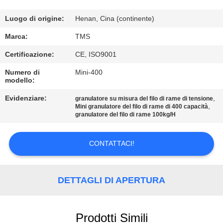
CONTROLLO
Luogo di origine:
Henan, Cina (continente)
DI
Marca:
TMS
QUALITÀ
Certificazione:
CE, ISO9001
Numero di
Mini-400
CONTATTACI
modello:
Evidenziare:
,
granulatore su misura del filo di rame di tensione
,
Mini granulatore del filo di rame di 400 capacità
NOTIZIE
granulatore del filo di rame 100kg/H
TUTTI
CONTATTACI!
I
CASI
DETTAGLI DI APERTURA
RICHIEDERE
Prodotti Simili