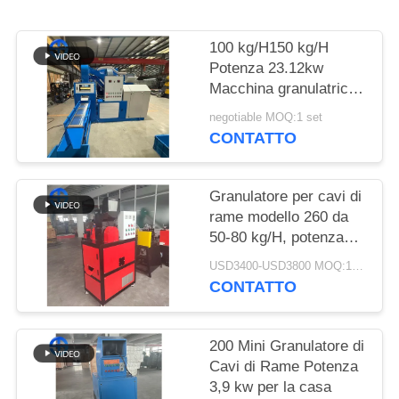
UN
PREVENTIVO
100 kg/H150 kg/H
Potenza 23.12kw
MAPPA
Macchina granulatrice
di filo di rame Purezza
DEL
negotiable MOQ:1 set
99%
CONTATTO
SITO
Granulatore per cavi di
INFORMATIVA
rame modello 260 da
SULLA
50-80 kg/H, potenza
5,7 kW
PRIVACY
USD3400-USD3800 MOQ:1 set
CONTATTO
200 Mini Granulatore di
Cavi di Rame Potenza
3,9 kw per la casa